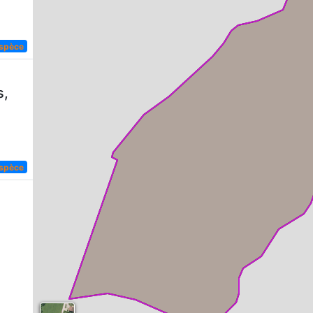
espèce
s,
espèce