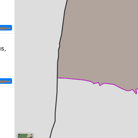
espèce
s,
espèce