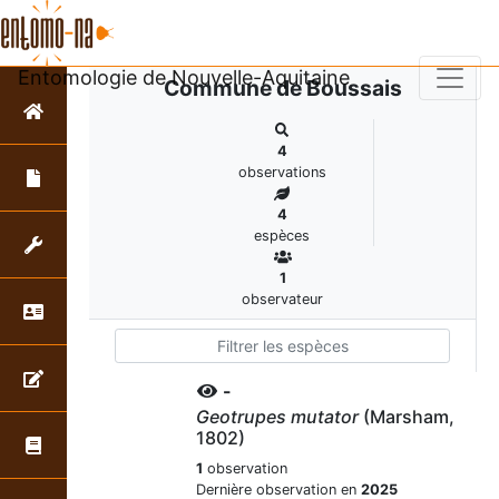
Entomologie de Nouvelle-Aquitaine
Commune de Boussais
4
observations
4
espèces
1
observateur
-
Geotrupes mutator
(Marsham,
1802)
1
observation
Dernière observation en
2025