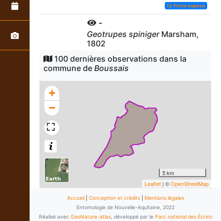
Fiche espèce
-
Geotrupes spiniger
Marsham,
1802
1
observation
100 dernières observations dans la
Dernière observation en
2025
commune de
Boussais
Fiche espèce
+
Copris lunaire
Copris lunaris
(Linnaeus, 1758)
−
1
observation
Dernière observation en
2025
Fiche espèce
Forficule
Forficula auricularia
Linnaeus,
5 km
1758
Leaflet
| ©
OpenStreetMap
1
observation
Dernière observation en
2025
Accueil
|
Conception et crédits
|
Mentions légales
Entomologie de Nouvelle-Aquitaine, 2022
Fiche espèce
Réalisé avec
GeoNature-atlas
, développé par le
Parc national des Écrins