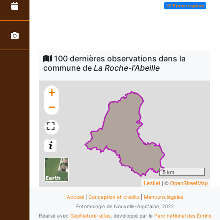
Fiche espèce
100 dernières observations dans la
commune de
La Roche-l'Abeille
+
−
5 km
Leaflet
| ©
OpenStreetMap
Accueil
|
Conception et crédits
|
Mentions légales
Entomologie de Nouvelle-Aquitaine, 2022
Réalisé avec
GeoNature-atlas
, développé par le
Parc national des Écrins