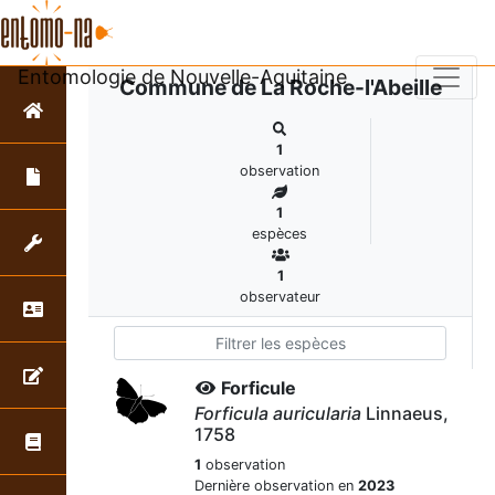
Entomologie de Nouvelle-Aquitaine
Commune de La Roche-l'Abeille
1
observation
1
espèces
1
observateur
Forficule
Forficula auricularia
Linnaeus,
1758
1
observation
Dernière observation en
2023