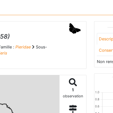
758)
Descrip
amille :
Pieridae
Sous-
Conser
ieris
Non ren
1
observation