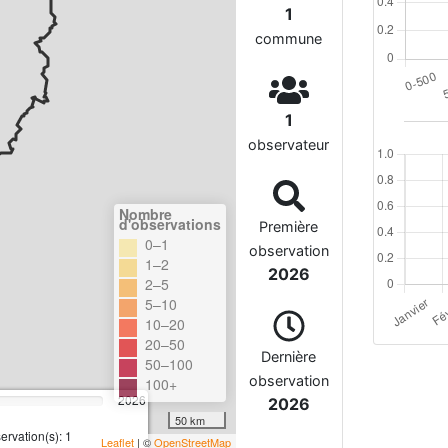
1
commune
1
observateur
Nombre
d'observations
Première
0–1
observation
1–2
2026
2–5
5–10
10–20
20–50
Dernière
50–100
observation
100+
2026
2026
50 km
rvation(s): 1
Leaflet
| ©
OpenStreetMap