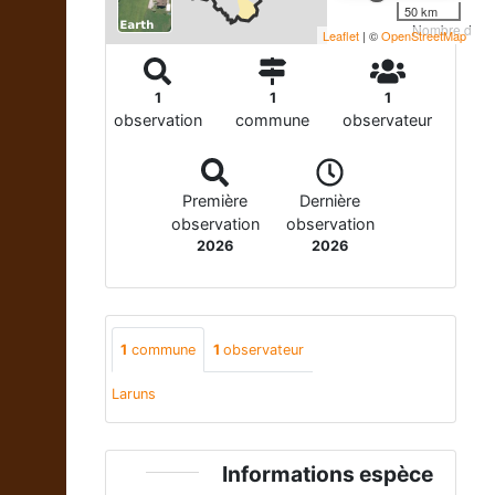
50 km
Nombre d'obse
Leaflet
| ©
OpenStreetMap
1
1
1
observation
commune
observateur
Première
Dernière
observation
observation
2026
2026
1
commune
1
observateur
Laruns
Informations espèce