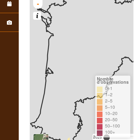
-
Nombre
d'observations
0–1
1–2
2–5
5–10
10–20
20–50
50–100
100+
2026